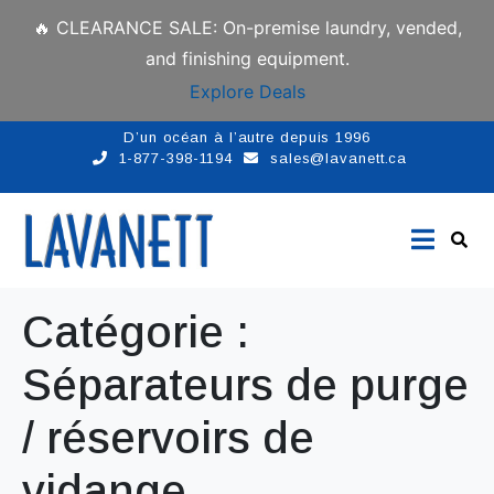
🔥 CLEARANCE SALE: On-premise laundry, vended,
and finishing equipment.
Explore Deals
D’un océan à l’autre depuis 1996
1-877-398-1194
sales@lavanett.ca
Catégorie :
Séparateurs de purge
/ réservoirs de
vidange