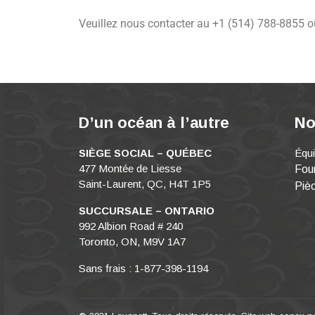
Veuillez nous contacter au +1 (514) 788-8855 o
D’un océan à l’autre
No
SIÈGE SOCIAL – QUÉBEC
Équ
477 Montée de Liesse
Four
Saint-Laurent, QC, H4T 1P5
Piè
SUCCURSALE – ONTARIO
992 Albion Road # 240
Toronto, ON, M9V 1A7
Sans frais : 1-877-398-1194