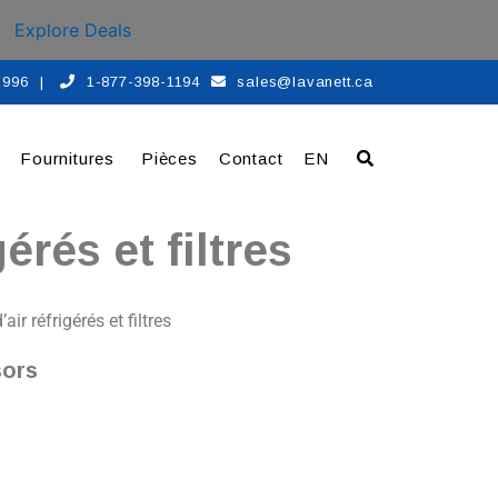
Explore Deals
 1996
|
1-877-398-1194
sales@lavanett.ca
Fournitures
Pièces
Contact
EN
érés et filtres
ir réfrigérés et filtres
sors