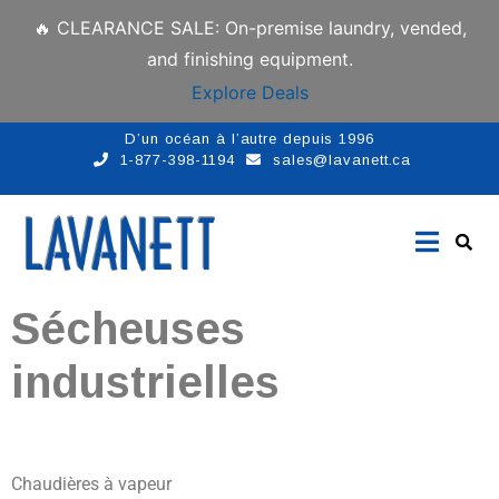
🔥 CLEARANCE SALE: On-premise laundry, vended,
and finishing equipment.
Explore Deals
D’un océan à l’autre depuis 1996
1-877-398-1194
sales@lavanett.ca
Sécheuses
industrielles
Chaudières à vapeur