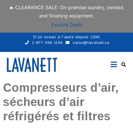
🔥 CLEARANCE SALE: On-premise laundry, vended,
and finishing equipment.
Explore Deals
D’un océan à l’autre depuis 1996
1-877-398-1194
sales@lavanett.ca
Compresseurs d’air,
sécheurs d’air
réfrigérés et filtres