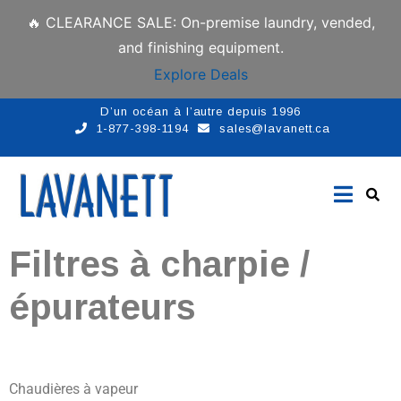
🔥 CLEARANCE SALE: On-premise laundry, vended,
and finishing equipment.
Explore Deals
D’un océan à l’autre depuis 1996
1-877-398-1194
sales@lavanett.ca
Filtres à charpie /
épurateurs
Chaudières à vapeur