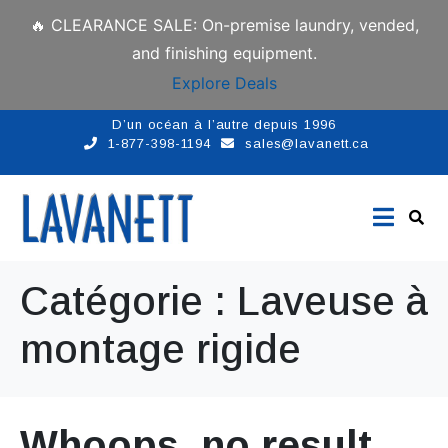
🔥 CLEARANCE SALE: On-premise laundry, vended,
and finishing equipment.
Explore Deals
D’un océan à l’autre depuis 1996
1-877-398-1194
sales@lavanett.ca
Catégorie :
Laveuse à
montage rigide
Whoops, no result