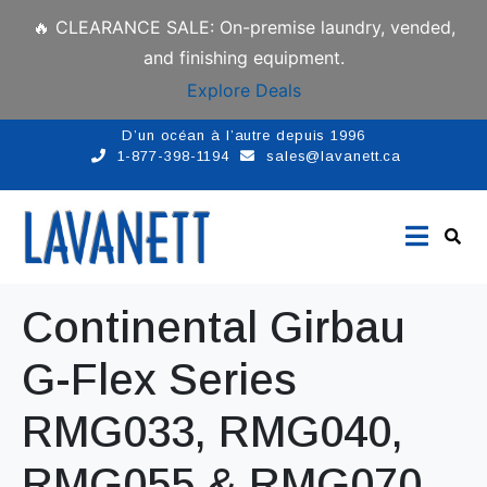
🔥 CLEARANCE SALE: On-premise laundry, vended,
and finishing equipment.
Explore Deals
D’un océan à l’autre depuis 1996
1-877-398-1194
sales@lavanett.ca
Continental Girbau
G-Flex Series
RMG033, RMG040,
RMG055 & RMG070