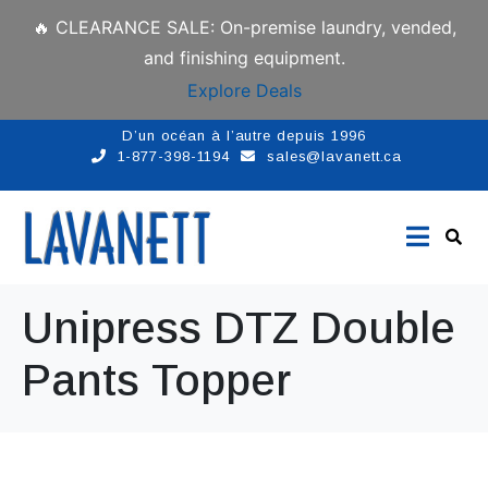
🔥 CLEARANCE SALE: On-premise laundry, vended,
and finishing equipment.
Explore Deals
D’un océan à l’autre depuis 1996
1-877-398-1194
sales@lavanett.ca
Unipress DTZ Double
Pants Topper