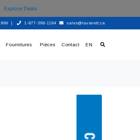
Explore Deals
 1996
|
1-877-398-1194
sales@lavanett.ca
Fournitures
Pièces
Contact
EN