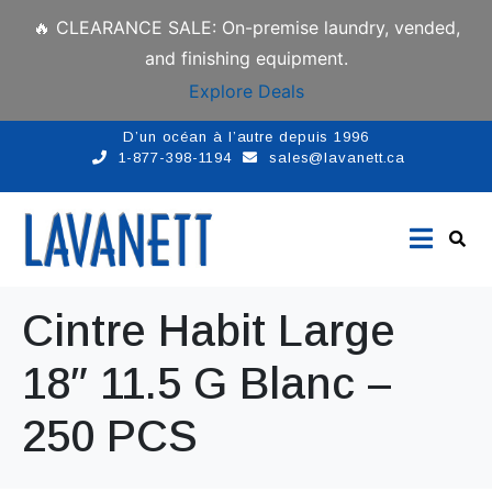
🔥 CLEARANCE SALE: On-premise laundry, vended,
and finishing equipment.
Explore Deals
D’un océan à l’autre depuis 1996
1-877-398-1194
sales@lavanett.ca
Cintre Habit Large
18″ 11.5 G Blanc –
250 PCS