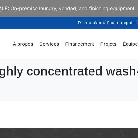
E: On-premise laundry, vended, and finishing equipment.
D’un océan à l’autre depuis
À propos
Services
Financement
Projets
Équip
ighly concentrated wash