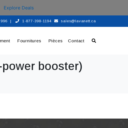
Explore Deals
 1996
|
1-877-398-1194
sales@lavanett.ca
ement
Fournitures
Pièces
Contact
-power booster)