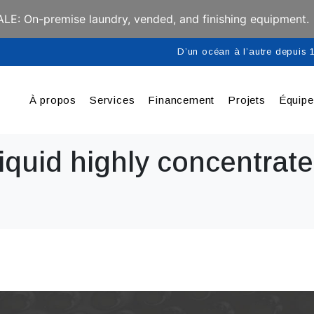
E: On-premise laundry, vended, and finishing equipment.
D’un océan à l’autre depuis
À propos
Services
Financement
Projets
Équip
iquid highly concentrat