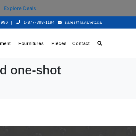
Explore Deals
 1996
|
1-877-398-1194
sales@lavanett.ca
ement
Fournitures
Pièces
Contact
ed one-shot