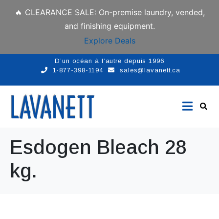
🔥 CLEARANCE SALE: On-premise laundry, vended,
and finishing equipment.
Explore Deals
D’un océan à l’autre depuis 1996
1-877-398-1194
sales@lavanett.ca
Esdogen Bleach 28
kg.