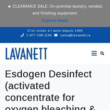
🔥 CLEARANCE SALE: On-premise laundry, vended,
and finishing equipment.
Explore Deals
D’un océan à l’autre depuis 1996
1-877-398-1194
sales@lavanett.ca
Esdogen Desinfect
(activated
concentrate for
oxygen bleaching &