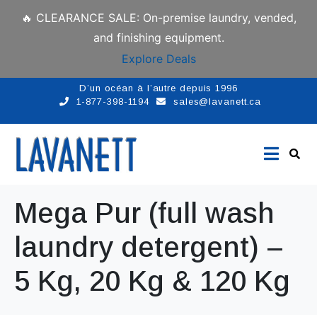
🔥 CLEARANCE SALE: On-premise laundry, vended,
and finishing equipment.
Explore Deals
D’un océan à l’autre depuis 1996
1-877-398-1194
sales@lavanett.ca
Mega Pur (full wash
laundry detergent) –
5 Kg, 20 Kg & 120 Kg