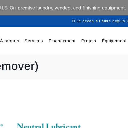
E: On-premise laundry, vended, and finishing equipment.
D’un océan à l’autre depuis
À propos
Services
Financement
Projets
Équipement
remover)