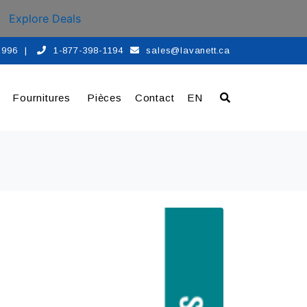
Explore Deals
 1996
|
1-877-398-1194
sales@lavanett.ca
Fournitures
Pièces
Contact
EN