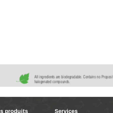
s produits
Services