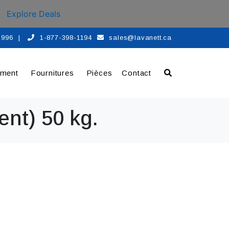
Explore Deals
 1996
|
1-877-398-1194
sales@lavanett.ca
ement
Fournitures
Pièces
Contact
ent) 50 kg.