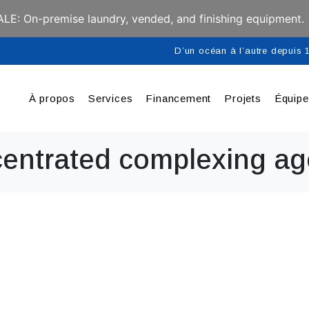
E: On-premise laundry, vended, and finishing equipment.
D’un océan à l’autre depuis
À propos
Services
Financement
Projets
Équip
centrated complexing ag