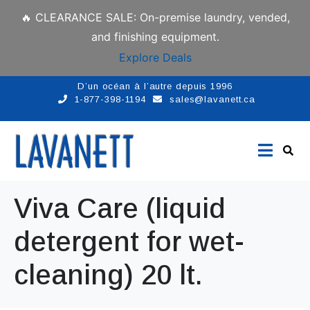
🔥 CLEARANCE SALE: On-premise laundry, vended,
and finishing equipment.
Explore Deals
D’un océan à l’autre depuis 1996
1-877-398-1194
sales@lavanett.ca
Viva Care (liquid
detergent for wet-
cleaning) 20 lt.